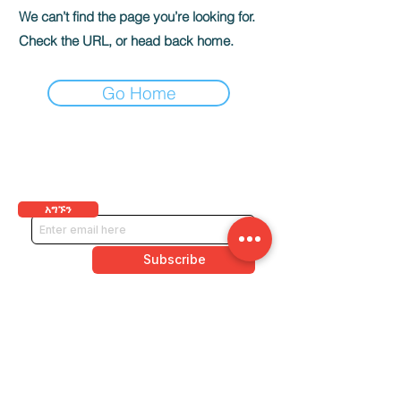
We can’t find the page you’re looking for.
CULTU
Check the URL, or head back home.
Go Home
ከእኛ ጋር እንደተገናኙ ይቆዩ
ለአዳዲስ ዝመናዎች ለጋዜጣችን ይመዝገቡ
አግኙን
© 2023 ምስራቅ ኮልፋክስ የባህል ወረዳ። መብቱ በህግ የተጠበቀ ነው.