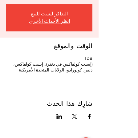
CULTU
التذاكر ليست للبيع
انظر الأحداث الأخرى
الوقت والموقع
TDB
(إيست كولفاكس في دنفر)., إيست كولفاكس،
دنفر، كولورادو، الولايات المتحدة الأمريكية
شارِك هذا الحدث