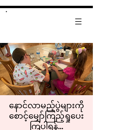
နောင်လာမည့်ပွဲများကို
စောင့်မျှော်ကြည့်ရှုပေး
ကြပါရန်...