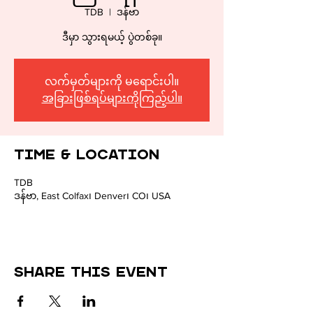
TDB
  |  
ဒန်ဗာ
CULTU
ဒီမှာ သွားရမယ့် ပွဲတစ်ခု။
လက်မှတ်များကို မရောင်းပါ။
အခြားဖြစ်ရပ်များကိုကြည့်ပါ။
Time & Location
TDB
ဒန်ဗာ, East Colfax၊ Denver၊ CO၊ USA
Share this event