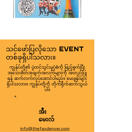
သင်ဖော်ပြလိုသော Event
တစ်ခုရှိပါသလား။
ကျွန်ုပ်တို့၏ ပွဲတင်သွင်းမှုပုံစံကို ဖြည့်စွက်ပြီး
အသေးစိတ်အချက်အလက်များကို အတည်ပြု
ရန် ဆက်လက်လုပ်ဆောင်ပါမည်။ မေးခွန်းများ
ရှိပါသလား။ ကျွန်ုပ်တို့ကို တိုက်ရိုက်ဆက်သွယ်
ပါ။
အီး
မေးလ်
info@thefaxdenver.com