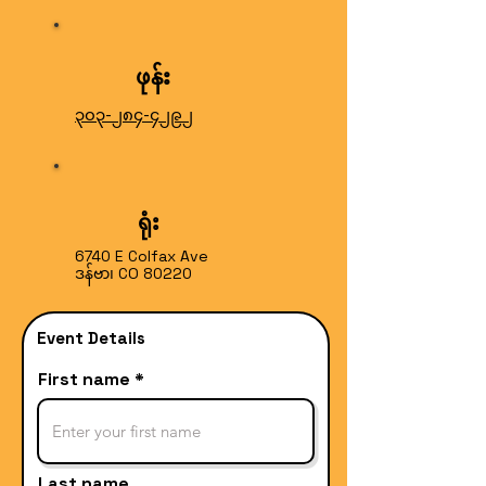
ဖုန်း
၃၀၃-၂၈၄-၄၂၉၂
ရုံး
6740 E Colfax Ave
ဒန်ဗာ၊ CO 80220
Event Details
First name
Last name